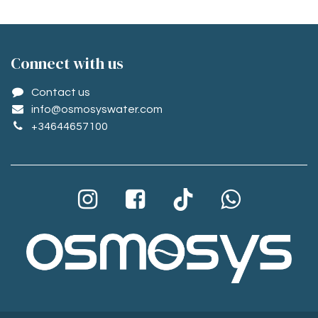
Conne​ct with us
Contact us
info@osmosyswater.com
+34644657100