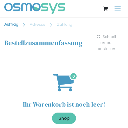
Zum Inhalt springen
Auftrag
Adresse
Zahlung
Schnell
Bestellzusammenfassung
erneut
bestellen
Ihr Warenkorb ist noch leer!
Shop