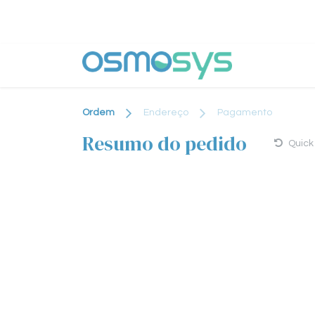
Pular para o conteúdo
Why Osm
Ordem
Endereço
Pagamento
Resumo do pedido
Quick