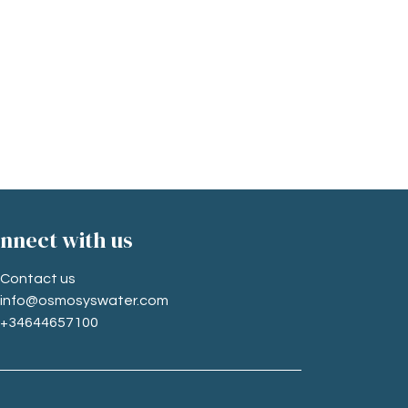
nne​ct with us
Contact us
info@osmosyswater.com
+34644657100