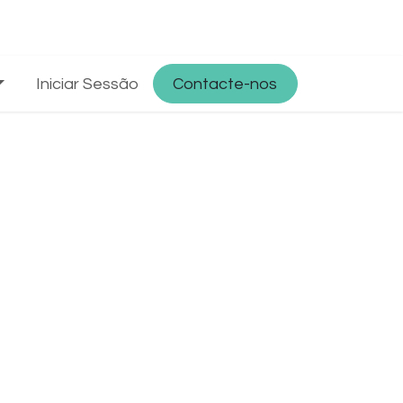
a
Iniciar Sessão
Partner with Osmosys
Contacte-nos
Empregos