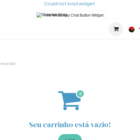
Could not load widget.
Free WhatsApp Chat Button Widget
osys?
How It Works
About Us
Blog
Loj
 reorder
Seu carrinho está vazio!