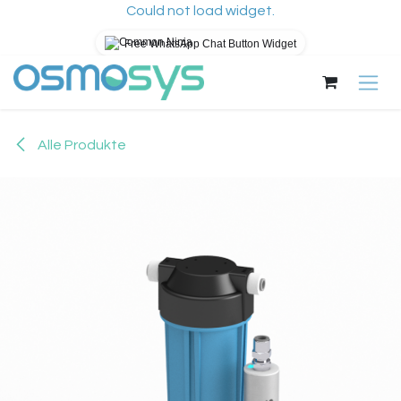
Could not load widget.
Free WhatsApp Chat Button Widget
Zum Inhalt springen
Alle Produkte