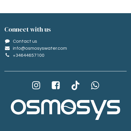
Conne​ct with us
Contact us
info@osmosyswater.com
+34644657100