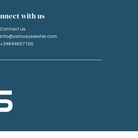
nne​ct with us
Contact us
info@osmosyswater.com
+34644657100