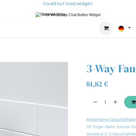
Could not load widget.
Free WhatsApp Chat Button Widget
osys?
How It Works
About Us
Blog
Sh
3-Way Fau
81,82
€
Allgemeine Geschäftsb
30-Tage-Geld-zurück-Ga
Versand: 2-3 Geschäfts