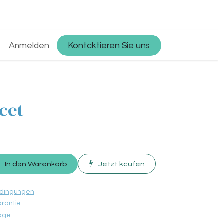
op
Anmelden
Partner with Osmosys
Kontaktieren Sie uns
Jobs
cet
In den Warenkorb
Jetzt kaufen
edingungen
rantie
tage