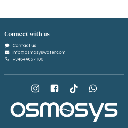
Conne​ct with us
Contact us
info@osmosyswater.com
+34644657100